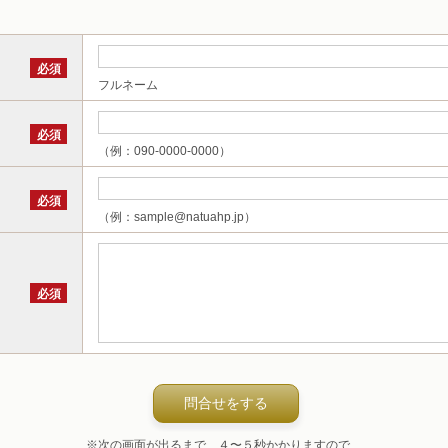
必須
フルネーム
必須
（例：090-0000-0000）
必須
（例：sample@natuahp.jp）
必須
※次の画面が出るまで、４〜５秒かかりますので、